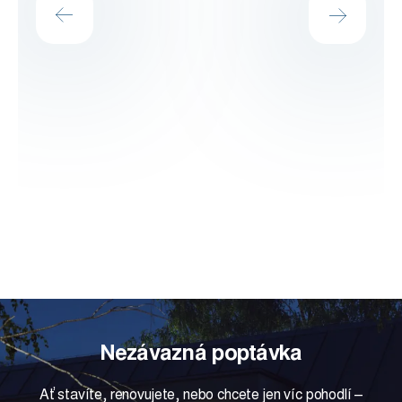
Nezávazná poptávka
Ať stavíte, renovujete, nebo chcete jen víc pohodlí –