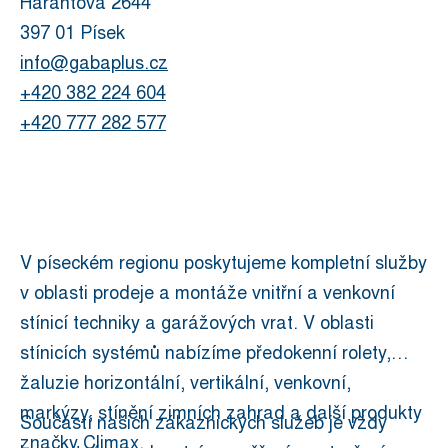
Harantova 2644
397 01 Písek
info@gabaplus.cz
+420 382 224 604
+420 777 282 577
V píseckém regionu poskytujeme kompletní služby
v oblasti prodeje a montáže vnitřní a venkovní
stínicí techniky a garážových vrat. V oblasti
stínicích systémů nabízíme předokenní rolety,
žaluzie horizontální, vertikální, venkovní,
markýzy, stínění zimních zahrad a další produkty
Součástí našich zákaznických služeb je vždy
značky Climax.