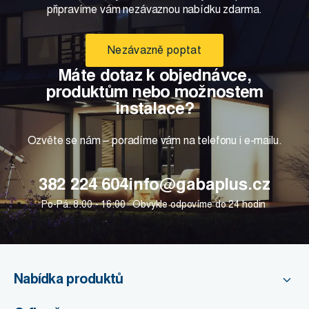
připravíme vám nezávaznou nabídku zdarma.
Nezávazně poptat
Máte dotaz k objednávce,
produktům nebo možnostem
instalace?
Ozvěte se nám – poradíme vám na telefonu i e-mailu.
382 224 604
info@gabaplus.cz
Po-Pá: 8:00 - 16:00
Obvykle odpovíme do 24 hodin
Nabídka produktů