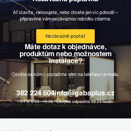
Ať stavíte, renovujete, nebo chcete jen víc pohodlí –
připravíme vám nezávaznou nabídku zdarma.
Nezávazně poptat
Máte dotaz k objednávce,
produktům nebo možnostem
instalace?
Ozvěte se nám – poradíme vám na telefonu i e-mailu.
382 224 604
info@gabaplus.cz
Po-Pá: 8:00 - 16:00
Obvykle odpovíme do 24 hodin