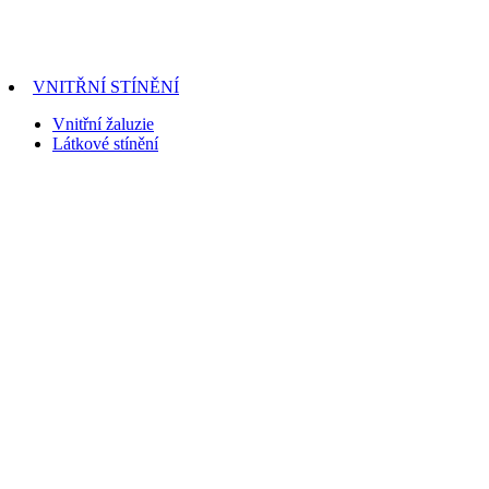
VNITŘNÍ STÍNĚNÍ
Vnitřní žaluzie
Látkové stínění