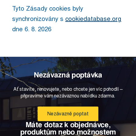
Tyto Zásady cookies byly
synchronizovány s
cookiedatabase.org
dne 6. 8. 2026
Nezávazná poptávka
Ať stavíte, renovujete, nebo chcete jen víc pohodlí –
připravíme vám nezávaznou nabídku zdarma.
Nezávazně poptat
Máte dotaz k objednávce,
produktům nebo možnostem