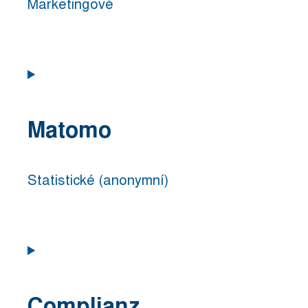
Marketingové
Consent
to
service
Matomo
google-
adsense
Statistické (anonymní)
Consent
to
service
Complianz