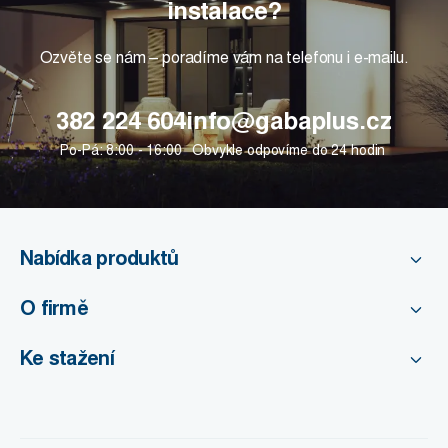
instalace?
Ozvěte se nám – poradíme vám na telefonu i e-mailu.
382 224 604
info@gabaplus.cz
Po-Pá: 8:00 - 16:00
Obvykle odpovíme do 24 hodin
Nabídka produktů
O firmě
Ke stažení