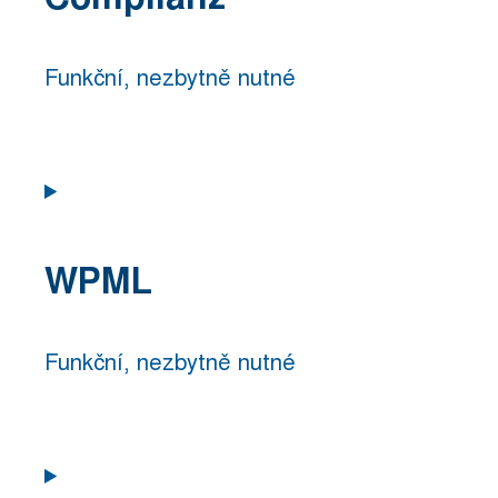
matomo
Funkční, nezbytně nutné
Consent
to
service
WPML
complianz
Funkční, nezbytně nutné
Consent