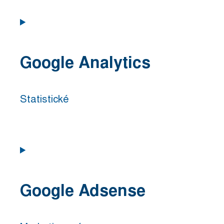
Consent
to
service
Google Analytics
wordpress
Statistické
Consent
to
service
Google Adsense
google-
analytics