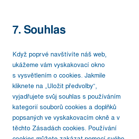
Consent
to
7. Souhlas
service
ostatní
Když poprvé navštívíte náš web,
ukážeme vám vyskakovací okno
s vysvětlením o cookies. Jakmile
kliknete na „Uložit předvolby“,
vyjadřujete svůj souhlas s používáním
kategorií souborů cookies a doplňků
popsaných ve vyskakovacím okně a v
těchto Zásadách cookies. Používání
cookies můžete zakázat pomocí svého