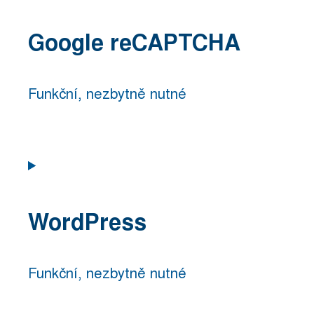
Google reCAPTCHA
Funkční, nezbytně nutné
Consent
to
service
WordPress
google-
recaptcha
Funkční, nezbytně nutné