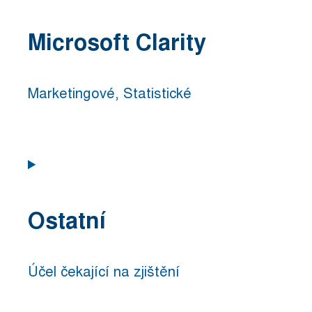
to
service
Microsoft Clarity
wpml
Marketingové, Statistické
Consent
to
service
Ostatní
microsoft-
clarity
Účel čekající na zjištění